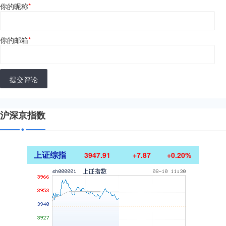
你的昵称
*
你的邮箱
*
提交评论
沪深京指数
上证综指
3947.91
+7.87
+0.20%