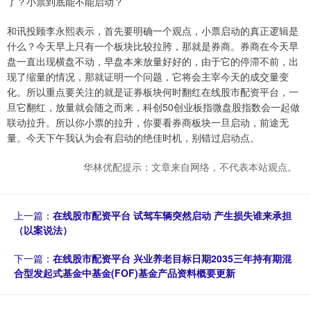
了？小票到底能不能启动？
和讯投顾李永熙表示，首先要明确一个观点，小票启动的真正逻辑是
什么？今天早上只有一个板块比较拉胯，那就是券商。券商在今天早
盘一直出现横盘不动，早盘本来放量好好的，由于它的停滞不前，出
现了缩量的情况，那就证明一个问题，它将会主宰今天的成交量变
化。所以重点要关注的就是证券板块何时翻红在线股市配资平台，一
旦它翻红，放量就会随之而来，科创50创业板指微盘股指数会一起做
联动拉升。所以你小票的拉升，你要看券商板块一旦启动，前途无
量。今天下午我认为会有启动的绝佳时机，别错过启动点。
华林优配提示：文章来自网络，不代表本站观点。
上一篇：
在线股市配资平台 试驾车辆突然启动 产生损失谁来承担
（以案说法）
下一篇：
在线股市配资平台 兴业养老目标日期2035三年持有期混
合型发起式基金中基金(FOF)基金产品资料概要更新