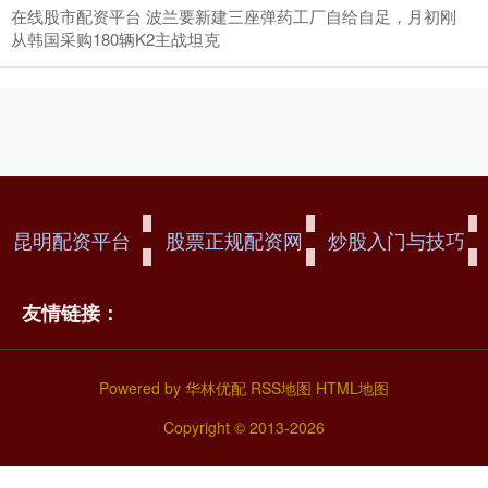
在线股市配资平台 波兰要新建三座弹药工厂自给自足，月初刚
从韩国采购180辆K2主战坦克
昆明配资平台
股票正规配资网
炒股入门与技巧
友情链接：
Powered by
华林优配
RSS地图
HTML地图
Copyright
© 2013-2026