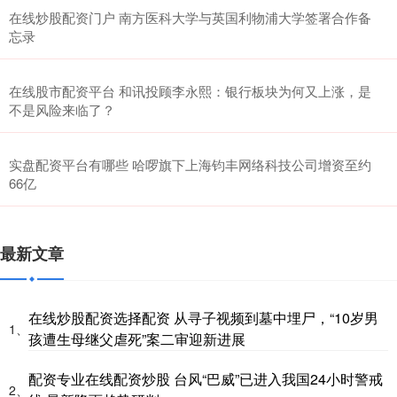
在线炒股配资门户 南方医科大学与英国利物浦大学签署合作备
忘录
在线股市配资平台 和讯投顾李永熙：银行板块为何又上涨，是
不是风险来临了？
实盘配资平台有哪些 哈啰旗下上海钧丰网络科技公司增资至约
66亿
最新文章
在线炒股配资选择配资 从寻子视频到墓中埋尸，“10岁男
1、
孩遭生母继父虐死”案二审迎新进展
配资专业在线配资炒股 台风“巴威”已进入我国24小时警戒
2、