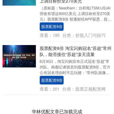
上调目标价至270美元
（原标题：Needham：台积电(TSM.US)AI
营收有望达900亿美元 上调目标价至270美
元）股票配资8倍 智通财经APP获悉，投行
Needham发布研报....
股票配资8倍
查看：
195
分类：
炒股入门与技巧
股票配资8倍 淘宝闪购冠名“苏超”常州
队，能否接住“苏超”泼天流量
6月30日，淘宝闪购宣布正式冠名“苏超”常
州队。南都记者留意到股票配资8倍，官方
公布冠名理由时不忘玩梗：“常州队就像是
苏超的优惠券，淘宝闪购每天都送大额优
股票配资8倍
惠券。....
查看：
201
分类：
股票正规配资网
华林优配文章已加载完成