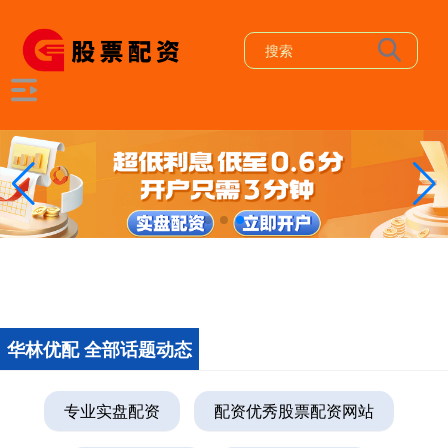
华林优配 全部话题动态
专业实盘配资
配资优秀股票配资网站