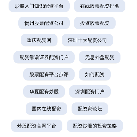
炒股入门知识配资平台
在线股票配资排名
贵州股票配资公司
投资股票配资
重庆配资网
深圳十大配资公司
配资靠谱证券配资门户
无息外盘配资
股票配资平台点评
如何配资
华夏配资炒股
深圳配资门户
国内在线配资
配资家论坛
炒股配资官网平台
配资炒股的投资策略