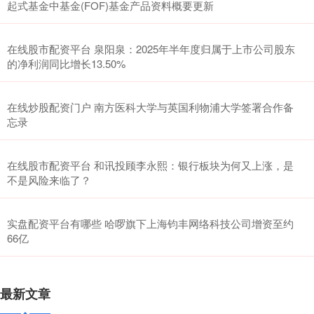
起式基金中基金(FOF)基金产品资料概要更新
在线股市配资平台 泉阳泉：2025年半年度归属于上市公司股东
的净利润同比增长13.50%
在线炒股配资门户 南方医科大学与英国利物浦大学签署合作备
忘录
在线股市配资平台 和讯投顾李永熙：银行板块为何又上涨，是
不是风险来临了？
实盘配资平台有哪些 哈啰旗下上海钧丰网络科技公司增资至约
66亿
最新文章