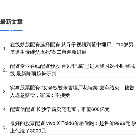
最新文章
在线炒股配资选择配资 从寻子视频到墓中埋尸，“10岁男
1、
孩遭生母继父虐死”案二审迎新进展
配资专业在线配资炒股 台风“巴威”已进入我国24小时警戒
2、
线 最新降雨趋势研判
实盘股票配资 “女老板被杀害埋尸花坛案”庭审结束，被告
3、
人愿意赔偿，家属：不接受
配查信配资 长沙学霸卖充电宝，市值600亿元
4、
最好的股票配资 vivo X Fold6价格偷跑：起售价9999元 较
5、
上代涨了3000元