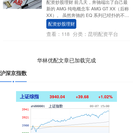
配资炒股理财 前几天，奔驰端出了自己最
新的 AMG 纯电概念车 AMG GT XX（后称
XX）。 虽然奔驰的 EQ 系列已经扑的不能
再扑了，但是你永远可以相信....
配资炒股理财
查看：
118
分类：
昆明配资平台
华林优配文章已加载完成
沪深京指数
上证综指
3940.04
+39.68
+1.02%